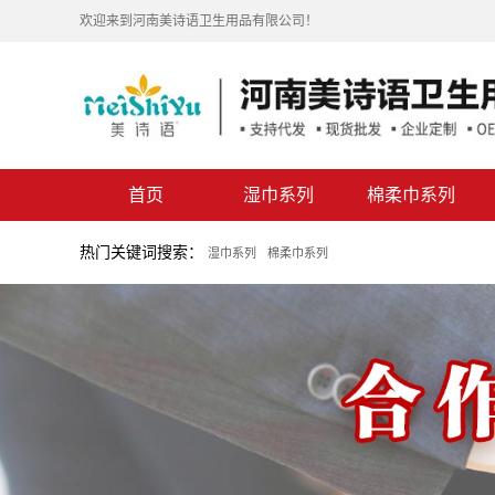
欢迎来到河南美诗语卫生用品有限公司！
首页
湿巾系列
棉柔巾系列
婴儿湿巾
卷式棉柔巾
热门关键词搜索：
湿巾系列
棉柔巾系列
厨房湿巾
抽式棉柔巾
湿厕纸
私护湿巾
卸妆湿巾
羽绒服湿巾
桶装湿巾