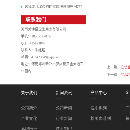
选择婴儿湿巾的时候应注意哪些问题?
联系我们
河南美诗语卫生用品有限公司
手机：18655117879
QQ：415423849
联系人：朱经理
邮箱：
415423849
@qq.com
地址：河南郑州新郑市郭店镇黄金大道工
上一篇：
立信
业园内
下一篇：
3A
关于我们
新闻资讯
产品中心
企
公司简介
公司新闻
湿巾系列
厂
企业文化
行业新闻
棉柔巾系列
荣
品牌历史
技术知识