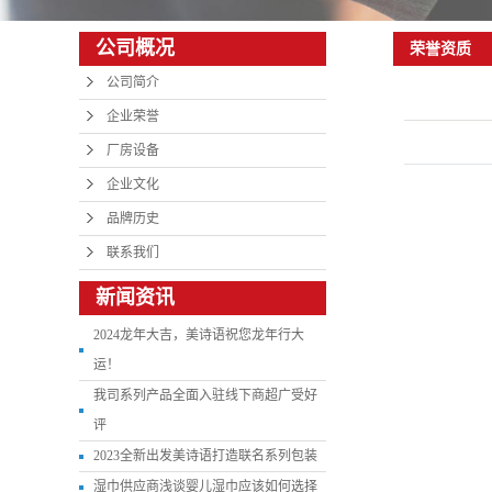
酒精湿巾
公司概况
荣誉资质
宠物湿巾
公司简介
企业荣誉
厂房设备
企业文化
品牌历史
联系我们
新闻资讯
2024龙年大吉，美诗语祝您龙年行大
运！
我司系列产品全面入驻线下商超广受好
评
2023全新出发美诗语打造联名系列包装
湿巾供应商浅谈婴儿湿巾应该如何选择